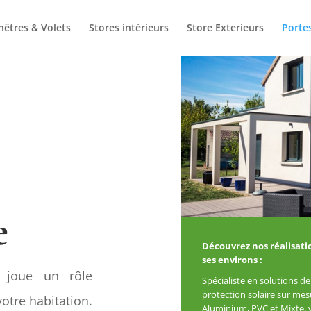
nêtres & Volets
Stores intérieurs
Store Exterieurs
Porte
e
Découvrez nos réalisati
ses environs :
e joue un rôle
Spécialiste en solutions d
protection solaire sur me
votre habitation.
Aluminium, PVC et Mixte, v