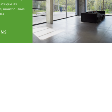
insi que les
rs, moustiquaires
les.
ONS