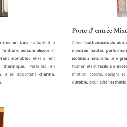
Porte d' entrée Mixt
entrée en bois
s’adaptent à
Alliez
l’authenticité du bois
e
,
finitions personnalisées
et
d’entrée hautes performan
vrant monobloc
, elles allient
isolation naturelle
, une
gra
n thermique
. Parfaites en
tout en étant
facile à entret
n
, elles apportent
charme,
(finition, coloris, design)
n.
durable
, pour allier
esthétiq