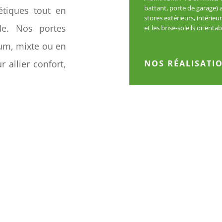
battant, porte de garage) a
étiques tout en
stores extérieurs, intérieu
ade. Nos portes
et les brise-soleils orientab
ium, mixte ou en
r allier confort,
NOS RÉALISATI