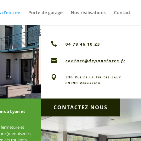
s d’entrée
Porte de garage
Nos réalisations
Contact

04 78 46 10 23

contact@depanstores.fr

336 Rue de la Fée des Eaux
69390 Vernaison
CONTACTEZ NOUS
ons à Lyon et
e fermeture et
sure (menuiseries
olets roulants,