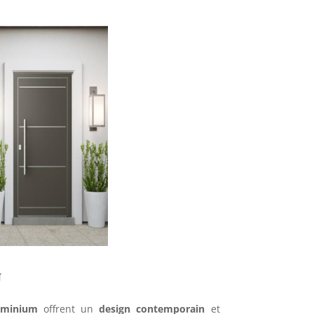
U
uminium
offrent un
design contemporain
et